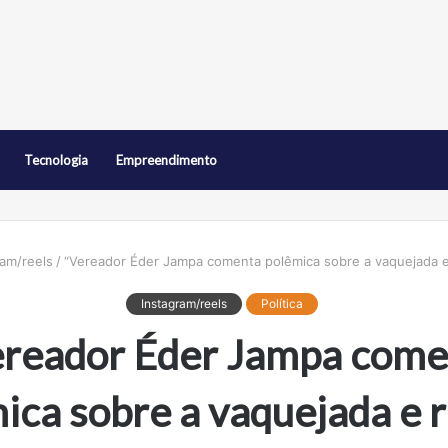
Tecnologia
Empreendimento
ram/reels
/
“Vereador Éder Jampa comenta polêmica sobre a vaquejada e r
Instagram/reels
Política
ereador Éder Jampa come
ica sobre a vaquejada e 