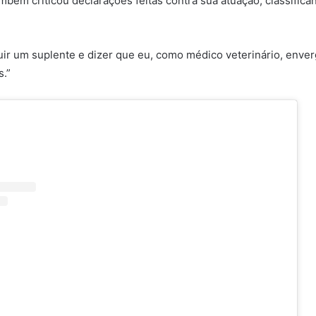
mbém criticou declarações feitas contra sua atuação, classifica
uir um suplente e dizer que eu, como médico veterinário, enve
s.”