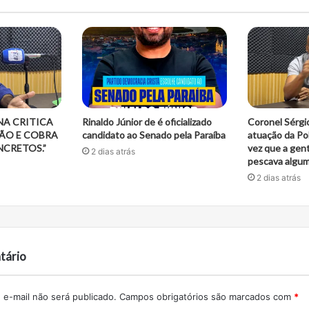
NA CRITICA
Rinaldo Júnior de é oficializado
Coronel Sérgi
ÃO E COBRA
candidato ao Senado pela Paraíba
atuação da Pol
CRETOS.”
vez que a gent
2 dias atrás
pescava alguma
2 dias atrás
tário
e-mail não será publicado.
Campos obrigatórios são marcados com
*