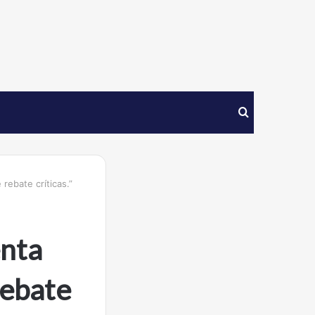
Procurar
por
ebate críticas.”
nta
rebate