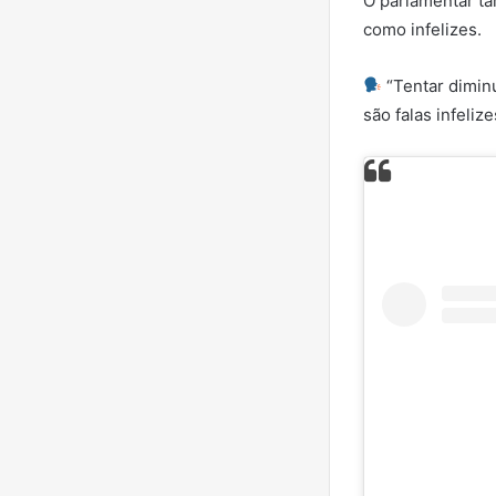
O parlamentar ta
como infelizes.
“Tentar dimin
são falas infelize