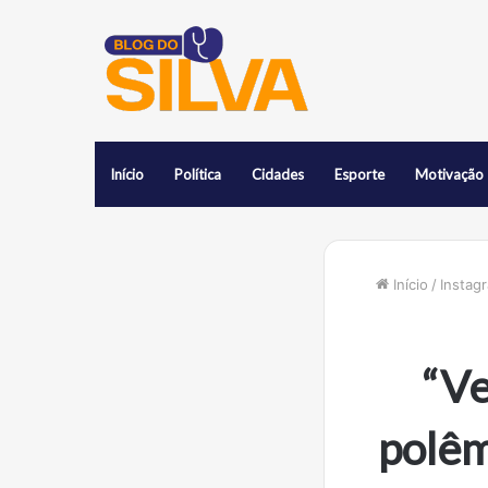
Início
Política
Cidades
Esporte
Motivação
Início
/
Instag
“V
polêm