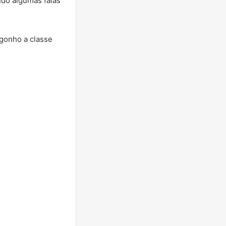
ndo algumas falas
rgonho a classe