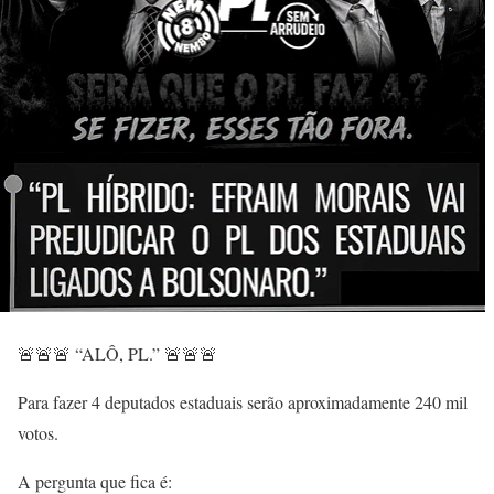
🚨🚨🚨 “ALÔ, PL.” 🚨🚨🚨
Para fazer 4 deputados estaduais serão aproximadamente 240 mil
votos.
A pergunta que fica é: