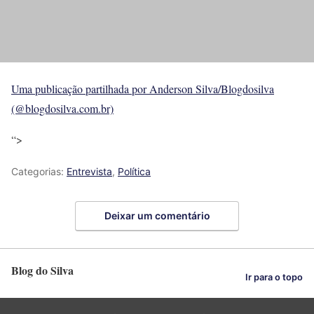
Uma publicação partilhada por Anderson Silva/Blogdosilva
(@blogdosilva.com.br)
“>
Categorias:
Entrevista
,
Política
Deixar um comentário
Blog do Silva
Ir para o topo