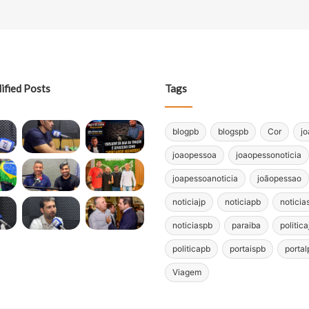
ified Posts
Tags
blogpb
blogspb
Cor
j
joaopessoa
joaopessonoticia
joapessoanoticia
joãopessao
noticiajp
noticiapb
noticia
noticiaspb
paraiba
politica
politicapb
portaispb
portal
Viagem