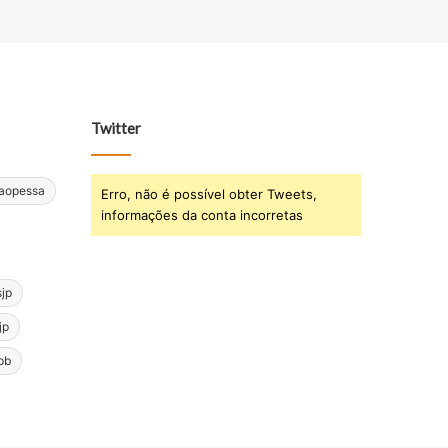
Twitter
oaopessa
Erro, não é possível obter Tweets,
informações da conta incorretas
sjp
jp
pb