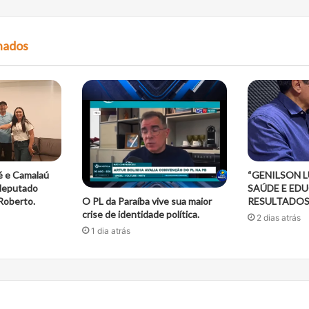
t
e
onados
é e Camalaú
“GENILSON 
 deputado
SAÚDE E ED
O PL da Paraíba vive sua maior
Roberto.
RESULTADOS
crise de identidade política.
2 dias atrás
1 dia atrás