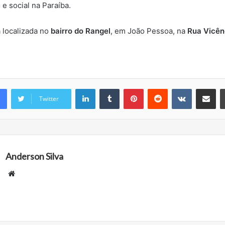
o e social na Paraíba.
á localizada no
bairro do Rangel
, em João Pessoa, na
Rua Vicênc
Linkedin
Tumblr
Pinterest
Reddit
VK
Compartilhar via e-mail
Twitter
Anderson Silva
W
e
b
s
i