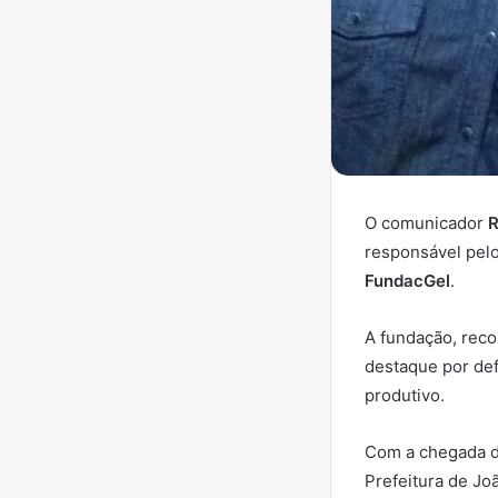
O comunicador
R
responsável pel
FundacGel
.
A fundação, reco
destaque por def
produtivo.
Com a chegada d
Prefeitura de Jo