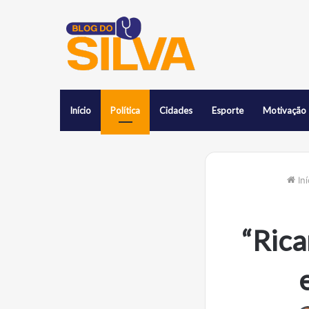
Início
Política
Cidades
Esporte
Motivação
Iní
“Rica