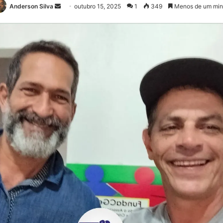
Anderson Silva
M
outubro 15, 2025
1
349
Menos de um min
a
n
d
e
u
m
e
-
m
a
i
l