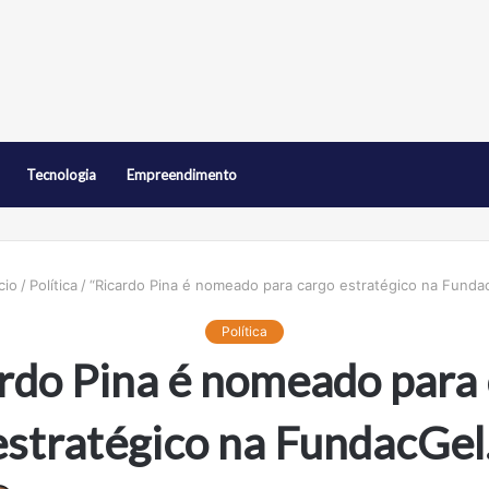
Tecnologia
Empreendimento
cio
/
Política
/
“Ricardo Pina é nomeado para cargo estratégico na Fundac
Política
rdo Pina é nomeado para
estratégico na FundacGel.