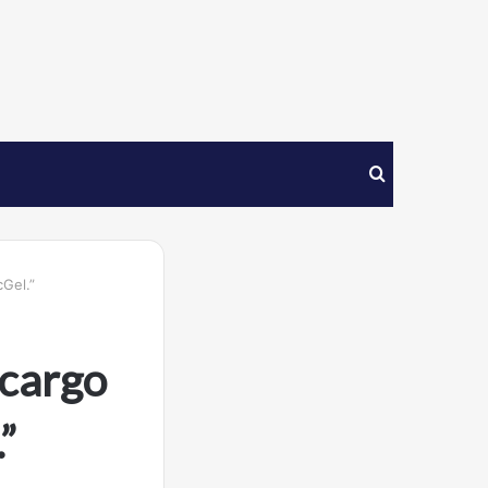
Procurar
por
Gel.”
 cargo
”