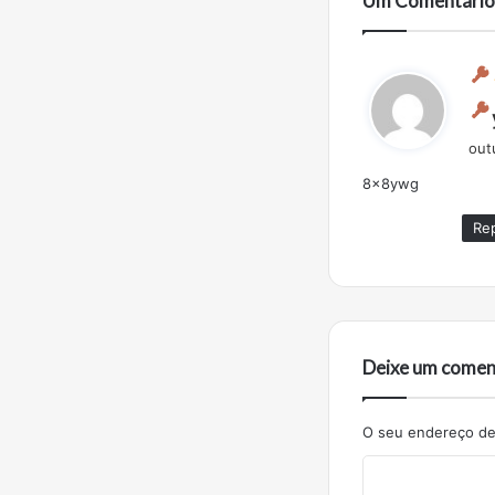
Um Comentário
out
8x8ywg
Re
Deixe um comen
O seu endereço de 
C