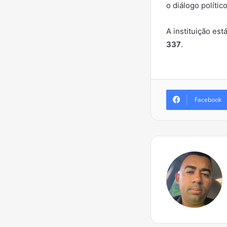
o diálogo polític
A instituição est
337
.
Facebook