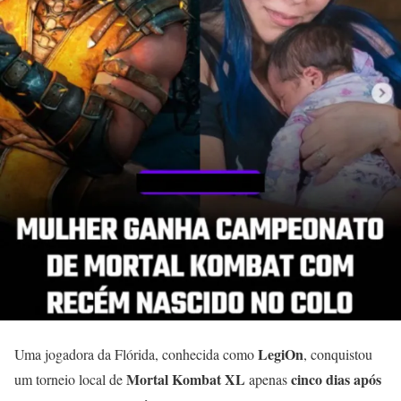
LegiOn
Uma jogadora da Flórida, conhecida como
, conquistou
Mortal Kombat XL
cinco dias após
um torneio local de
apenas