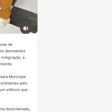
ssas de
e dos desmandos
 indignação, a
eniente.
mara Municipal
xorbitantes pelo
 um silêncio que
rma desordenada,