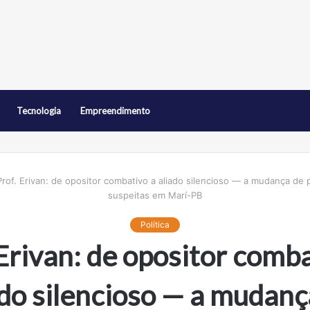
Tecnologia
Empreendimento
Prof. Erivan: de opositor combativo a aliado silencioso — a mudança de 
suspeitas em Marí-PB
Política
 Erivan: de opositor comba
ado silencioso — a mudanç