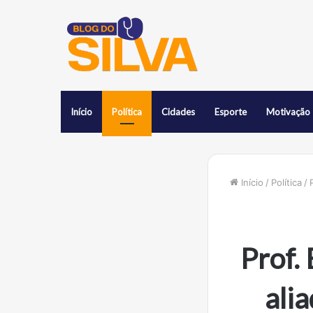
Início
Política
Cidades
Esporte
Motivação
Início
/
Política
/
Prof.
ali