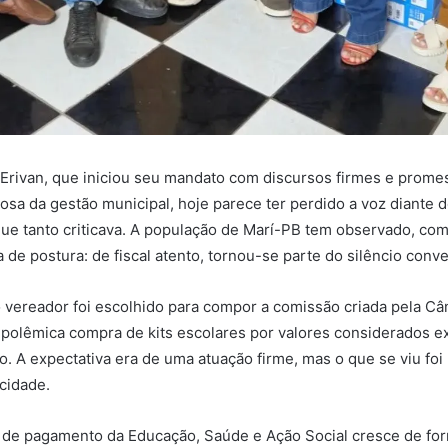
 Erivan, que iniciou seu mandato com discursos firmes e prome
orosa da gestão municipal, hoje parece ter perdido a voz diant
que tanto criticava. A população de Marí-PB tem observado, com
 de postura: de fiscal atento, tornou-se parte do silêncio conv
vereador foi escolhido para compor a comissão criada pela Câ
a polêmica compra de kits escolares por valores considerados e
co. A expectativa era de uma atuação firme, mas o que se viu foi
cidade.
a de pagamento da Educação, Saúde e Ação Social cresce de fo