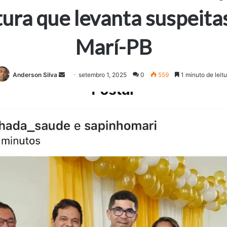
tura que levanta suspeita
Marí-PB
Anderson Silva
M
setembro 1, 2025
0
559
1 minuto de leitu
a
n
d
e
u
m
e
-
m
a
i
l