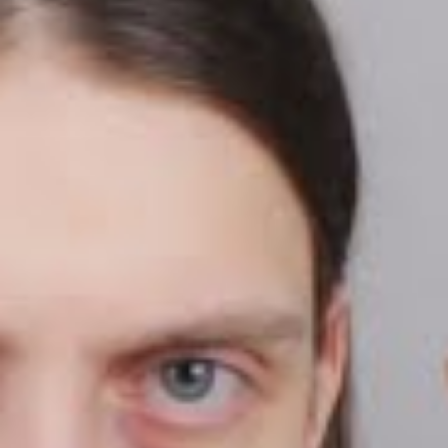
Felca
O influenciador
detonou Hytalo Santos em um vídeo no
sexualizar
YouTube, nesta quinta-feira (7), acusando-o de
crianças e adolescentes
e produzir conteúdos voltados para
homens pedófilos
3 milhões de
. A gravação, que já ultrapassa
visualizações
, gerou enorme repercussão nas redes. Poucas horas
Hytalo
Kamyla Santos
depois, os perfis no Instagram de
e
— a
“Kamylinha” — foram derrubados.
Felca criticou duramente o modelo da chamada “Turma do
Hytalo”, onde adolescentes aparecem em situações de intimidade,
festas com álcool e comportamento sexualizado. Ele destacou o
Kamylinha
caso de
, que entrou no grupo aos 12 anos e, hoje com
17, continua participando das produções. Segundo o youtuber,
Hytalo percebeu que quanto mais explorava a imagem da jovem,