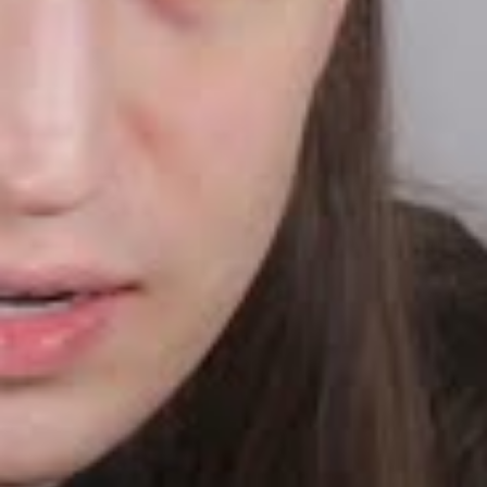
maior era o retorno em números e engajamento
.
Em trechos exibidos por Felca, Kamylinha aparece dançando de
forma sensual, inclusive para um público adulto, em shows com
consumo de álcool e drogas. “Enquanto ela dança, pra onde vocês
acham que esses homens estavam olhando? Kamylinha cresceu
sendo ensinada a ser um produto para esse público”, disparou.
Felca ainda cobrou responsabilidade dos pais e criticou a lógica
de priorizar visualizações acima da segurança e integridade dos
adolescentes: “Enquanto tem número, tem show. E mais público
de homens pedófilos sendo atraído por esse material”.
Assista à íntegra:
[
“>