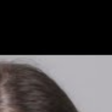
Blog do Silva
Felca acusa Hytalo Santos de criar
conteúdo para pedófilos; perfis de
Hytalo e Kamylinha saem do ar
Anderson Silva
12 meses atrás