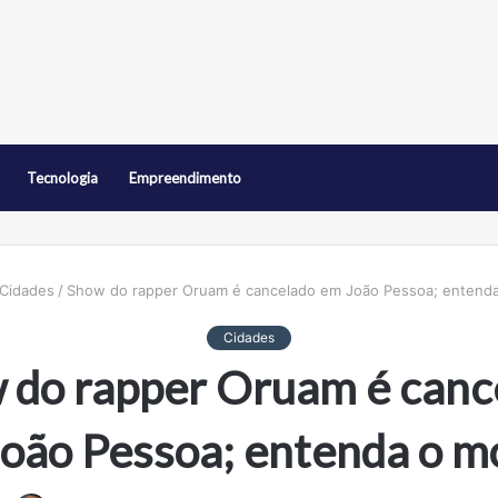
Tecnologia
Empreendimento
Cidades
/
Show do rapper Oruam é cancelado em João Pessoa; entenda
Cidades
 do rapper Oruam é canc
oão Pessoa; entenda o m