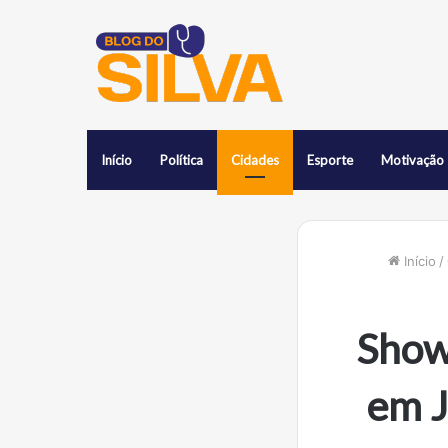
Início
Política
Cidades
Esporte
Motivação
Início
/
Show
em J