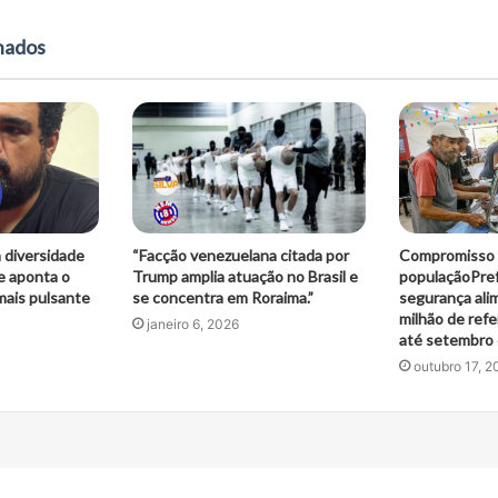
onados
 diversidade
“Facção venezuelana citada por
Compromisso 
 e aponta o
Trump amplia atuação no Brasil e
populaçãoPref
mais pulsante
se concentra em Roraima.”
segurança ali
milhão de refe
janeiro 6, 2026
até setembro
outubro 17, 2