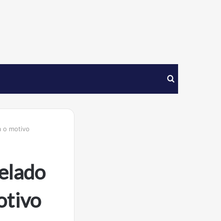
Procurar
por
 o motivo
elado
otivo