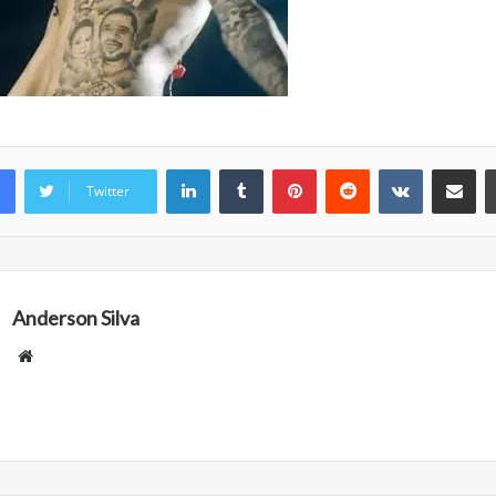
Linkedin
Tumblr
Pinterest
Reddit
VK
Compartilhar via e
Twitter
Anderson Silva
Website