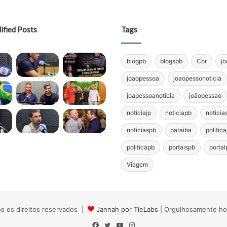
ified Posts
Tags
blogpb
blogspb
Cor
j
joaopessoa
joaopessonoticia
joapessoanoticia
joãopessao
noticiajp
noticiapb
noticia
noticiaspb
paraiba
politica
politicapb
portaispb
portal
Viagem
s os direitos reservados |
Jannah por TieLabs
| Orgulhosamente h
Facebook
Twitter
YouTube
Instagram