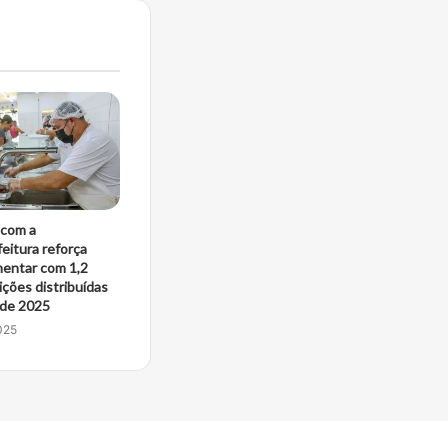
com a
eitura reforça
mentar com 1,2
ições distribuídas
 de 2025
025