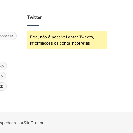
Twitter
oaopessa
Erro, não é possível obter Tweets,
informações da conta incorretas
sjp
jp
pb
ospedado por
SiteGround