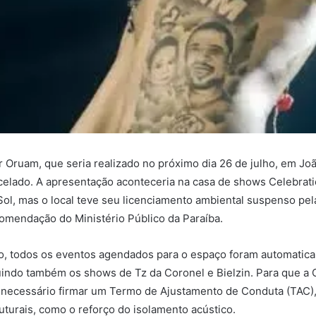
 Oruam, que seria realizado no próximo dia 26 de julho, em Joã
celado. A apresentação aconteceria na casa de shows Celebratio
 Sol, mas o local teve seu licenciamento ambiental suspenso pel
comendação do Ministério Público da Paraíba.
, todos os eventos agendados para o espaço foram automatic
uindo também os shows de Tz da Coronel e Bielzin. Para que a C
á necessário firmar um Termo de Ajustamento de Conduta (TAC)
turais, como o reforço do isolamento acústico.