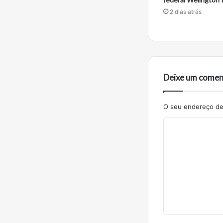
2 dias atrás
Deixe um comen
O seu endereço de 
C
o
m
e
n
t
á