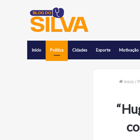
Início
Política
Cidades
Esporte
Motivação
Início
/
P
“Hu
co