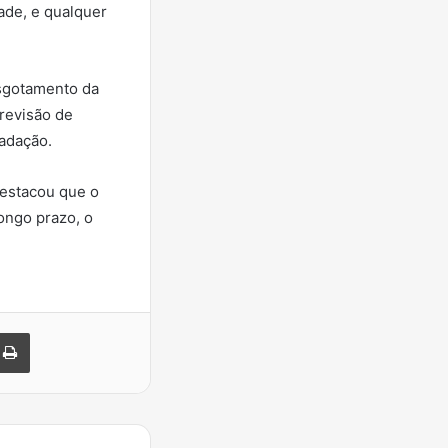
ade, e qualquer
esgotamento da
revisão de
cadação.
destacou que o
ongo prazo, o
Imprimir