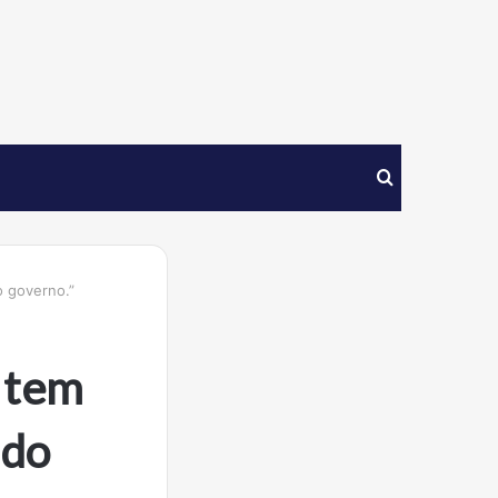
Procurar
por
 governo.”
 tem
 do