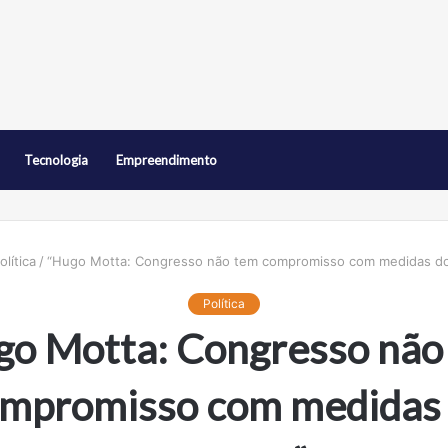
Tecnologia
Empreendimento
olítica
/
“Hugo Motta: Congresso não tem compromisso com medidas do
Política
go Motta: Congresso não
mpromisso com medidas