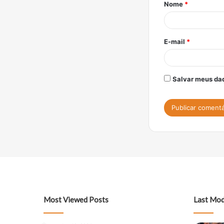
Nome
*
r
i
o
E-mail
*
*
Salvar meus dad
Most Viewed Posts
Last Mod