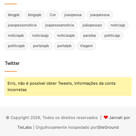
blogpb
blogspb
Cor
joaopessa
joaopessoa
joaopessonoticia
joapessoanoticia
joãopessao
noticiajp
noticiapb
noticiasjp
noticiaspb
paraiba
politicajp
politicapb
portaispb
portalpb
Viagem
Twitter
Erro, não é possível obter Tweets, informações da conta
incorretas
© Copyright 2026, Todos os direitos reservados |
Jannah por
TieLabs
| Orgulhosamente hospedado por
SiteGround