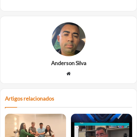
Anderson Silva
W
e
b
s
Artigos relacionados
i
t
e