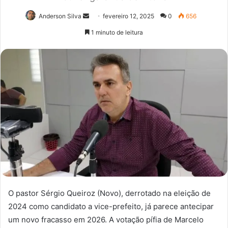
Anderson Silva
M
fevereiro 12, 2025
0
656
a
1 minuto de leitura
n
d
e
u
m
e
-
m
a
i
l
O pastor Sérgio Queiroz (Novo), derrotado na eleição de
2024 como candidato a vice-prefeito, já parece antecipar
um novo fracasso em 2026. A votação pífia de Marcelo