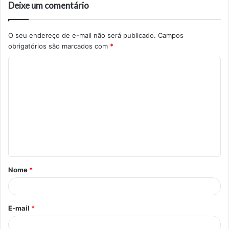
Deixe um comentário
O seu endereço de e-mail não será publicado.
Campos
obrigatórios são marcados com
*
C
o
m
e
n
t
á
Nome
*
r
i
o
E-mail
*
*