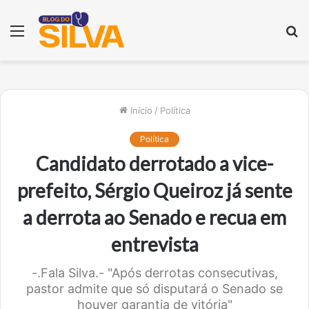
Menu
P
p
Início
/
Política
Política
Candidato derrotado a vice-
prefeito, Sérgio Queiroz já sente
a derrota ao Senado e recua em
entrevista
-.Fala Silva.- "Após derrotas consecutivas,
pastor admite que só disputará o Senado se
houver garantia de vitória"