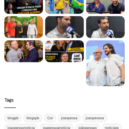
Tags
blogpb
blogspb
Cor
joaopessa
joaopessoa
joaopessonoticia
joapessoanoticia
joãopessao
noticiajp