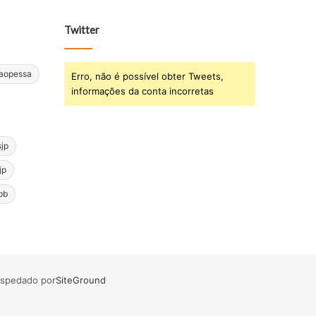
Twitter
oaopessa
Erro, não é possível obter Tweets,
informações da conta incorretas
sjp
jp
pb
ospedado por
SiteGround