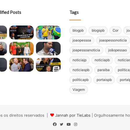
ified Posts
Tags
blogpb
blogspb
Cor
j
joaopessoa
joaopessonoticia
joapessoanoticia
joãopessao
noticiajp
noticiapb
noticia
noticiaspb
paraiba
politica
politicapb
portaispb
portal
Viagem
s os direitos reservados |
Jannah por TieLabs
| Orgulhosamente h
Facebook
Twitter
YouTube
Instagram