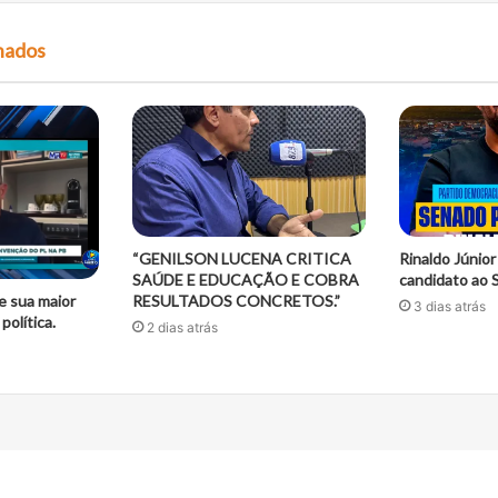
onados
“GENILSON LUCENA CRITICA
Rinaldo Júnior 
SAÚDE E EDUCAÇÃO E COBRA
candidato ao 
e sua maior
RESULTADOS CONCRETOS.”
3 dias atrás
política.
2 dias atrás