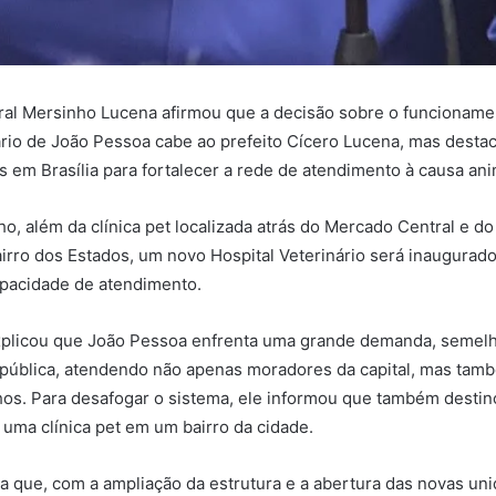
ral Mersinho Lucena afirmou que a decisão sobre o funcioname
ário de João Pessoa cabe ao prefeito Cícero Lucena, mas desta
 em Brasília para fortalecer a rede de atendimento à causa ani
, além da clínica pet localizada atrás do Mercado Central e do
airro dos Estados, um novo Hospital Veterinário será inaugura
apacidade de atendimento.
xplicou que João Pessoa enfrenta uma grande demanda, semel
 pública, atendendo não apenas moradores da capital, mas tam
hos. Para desafogar o sistema, ele informou que também desti
 uma clínica pet em um bairro da cidade.
a que, com a ampliação da estrutura e a abertura das novas uni