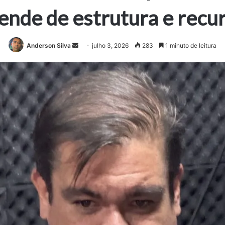
ende de estrutura e recur
Mande
Anderson Silva
julho 3, 2026
283
1 minuto de leitura
um
e-
mail