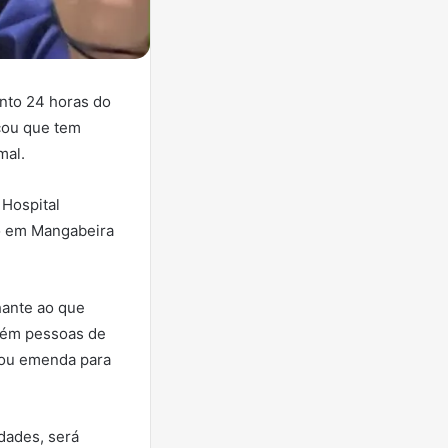
nto 24 horas do
cou que tem
mal.
 Hospital
do em Mangabeira
hante ao que
bém pessoas de
nou emenda para
dades, será