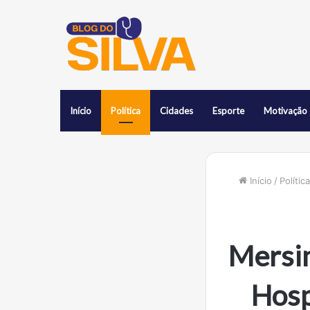
Início
Política
Cidades
Esporte
Motivação
Início
/
Política
Mersin
Hosp