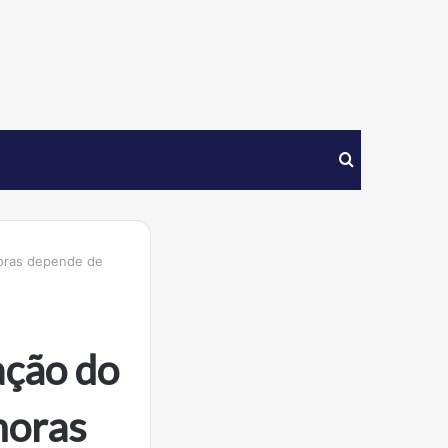
Procurar
por
horas depende de
ação do
horas