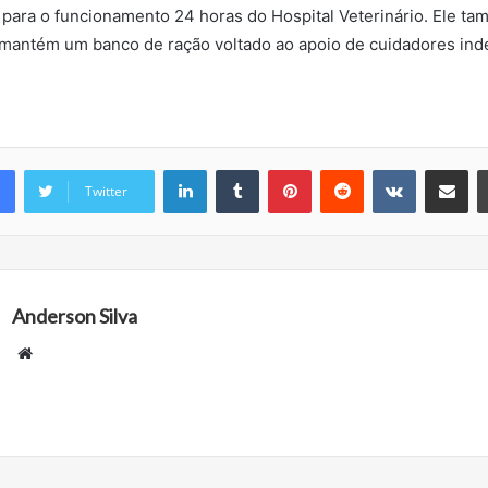
 para o funcionamento 24 horas do Hospital Veterinário. Ele t
a mantém um banco de ração voltado ao apoio de cuidadores in
Linkedin
Tumblr
Pinterest
Reddit
VK
Compartilhar via e
Twitter
Anderson Silva
Website