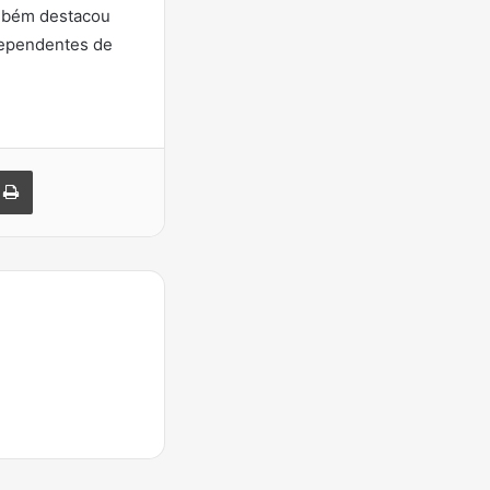
ambém destacou
dependentes de
-mail
Imprimir